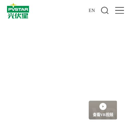
EN
星阳楼 — 阳光房
观红日东出，赏星汉灿烂
查看VR视频